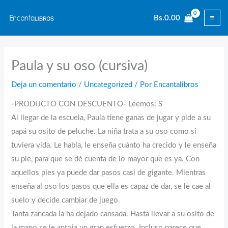
Ir
Bs.
0.00
al
contenido
Paula y su oso (cursiva)
Deja un comentario
/
Uncategorized
/ Por
Encantalibros
-PRODUCTO CON DESCUENTO- Leemos: S
Al llegar de la escuela, Paula tiene ganas de jugar y pide a su
papá su osito de peluche. La niña trata a su oso como si
tuviera vida. Le habla, le enseña cuánto ha crecido y le enseña
su pie, para que se dé cuenta de lo mayor que es ya. Con
aquellos pies ya puede dar pasos casi de gigante. Mientras
enseña al oso los pasos que ella es capaz de dar, se le cae al
suelo y decide cambiar de juego.
Tanta zancada la ha dejado cansada. Hasta llevar a su osito de
la mano se le antoja un gran esfuerzo. Incluso parece que