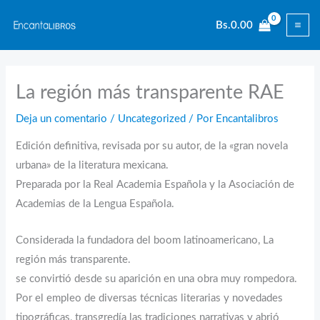
Ir
Bs.
0.00
al
contenido
La región más transparente RAE
Deja un comentario
/
Uncategorized
/ Por
Encantalibros
Edición definitiva, revisada por su autor, de la «gran novela
urbana» de la literatura mexicana.
Preparada por la Real Academia Española y la Asociación de
Academias de la Lengua Española.
Considerada la fundadora del boom latinoamericano, La
región más transparente.
se convirtió desde su aparición en una obra muy rompedora.
Por el empleo de diversas técnicas literarias y novedades
tipográficas, transgredía las tradiciones narrativas y abrió