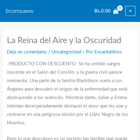
Ir
Bs.
0.00
al
contenido
La Reina del Aire y la Oscuridad
Deja un comentario
/
Uncategorized
/ Por
Encantalibros
-PRODUCTO CON DESCUENTO- Se ha vertido sangre
inocente en el Salón del Concilio, y la guerra civil parece
inminente. Una parte de la familia Blackthorn vuela a Los
Ángeles para descubrir el origen de la enfermedad que está
destruyendo a los warlocks. Mientras tanto, Julian y Emma
intentan desesperadamente deshacer el amor que les une y
centrarse en una peligrosa misión por el Libro Negro de los
Muertos.
Pero lo que descubren es un secreto tan terrible que puede