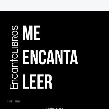
For Him