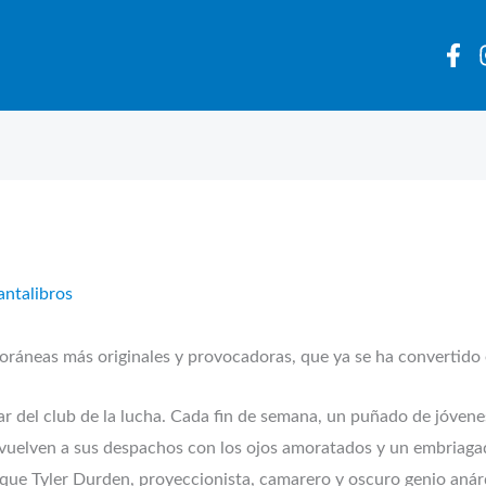
antalibros
poráneas más originales y provocadoras, que ya se ha convertido
ar del club de la lucha. Cada fin de semana, un puñado de jóvenes
es vuelven a sus despachos con los ojos amoratados y un embriag
 que Tyler Durden, proyeccionista, camarero y oscuro genio anár