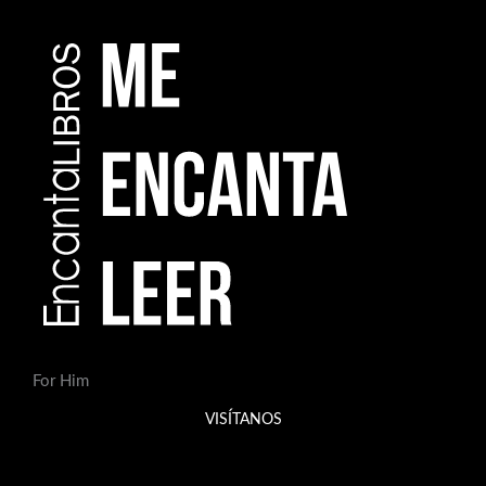
For Him
VISÍTANOS