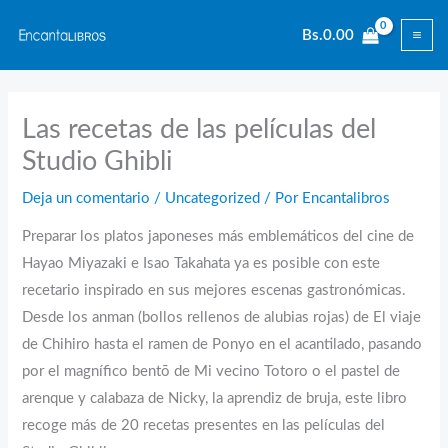
Ir
Bs.
0.00
al
contenido
Las recetas de las películas del
Studio Ghibli
Deja un comentario
/
Uncategorized
/ Por
Encantalibros
Preparar los platos japoneses más emblemáticos del cine de
Hayao Miyazaki e Isao Takahata ya es posible con este
recetario inspirado en sus mejores escenas gastronómicas.
Desde los anman (bollos rellenos de alubias rojas) de El viaje
de Chihiro hasta el ramen de Ponyo en el acantilado, pasando
por el magnífico bentō de Mi vecino Totoro o el pastel de
arenque y calabaza de Nicky, la aprendiz de bruja, este libro
recoge más de 20 recetas presentes en las películas del