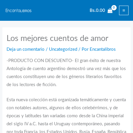
Ir
Bs.
0.00
al
contenido
Los mejores cuentos de amor
Deja un comentario
/
Uncategorized
/ Por
Encantalibros
-PRODUCTO CON DESCUENTO- El gran éxito de nuestra
Antología de cuento argentino demostró una vez más que los
cuentos constituyen uno de los géneros literarios favoritos
de los lectores de ficción.
Esta nueva colección está organizada temáticamente y cuenta
con notables autores, algunos de ellos celebérrimos, y de
épocas y latitudes tan variadas como desde la China imperial
del siglo IV a.C. hasta el Uruguay contemporáneo, pasando
por toda Francia, los Estados Unidos, Rusia, España, República