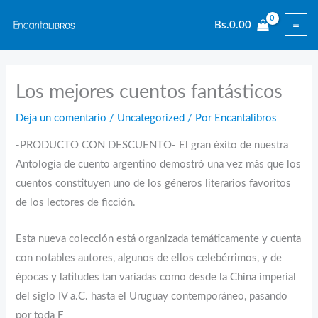
Ir
Bs.
0.00
al
contenido
Los mejores cuentos fantásticos
Deja un comentario
/
Uncategorized
/ Por
Encantalibros
-PRODUCTO CON DESCUENTO- El gran éxito de nuestra
Antología de cuento argentino demostró una vez más que los
cuentos constituyen uno de los géneros literarios favoritos
de los lectores de ficción.
Esta nueva colección está organizada temáticamente y cuenta
con notables autores, algunos de ellos celebérrimos, y de
épocas y latitudes tan variadas como desde la China imperial
del siglo IV a.C. hasta el Uruguay contemporáneo, pasando
por toda F