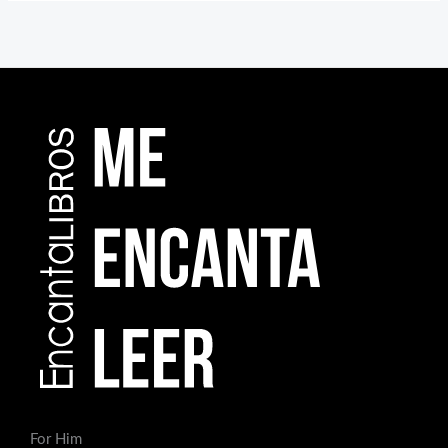
For Him