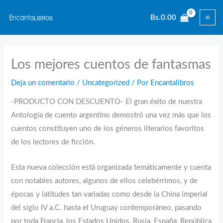
Ir
Bs.
0.00
al
contenido
Los mejores cuentos de fantasmas
Deja un comentario
/
Uncategorized
/ Por
Encantalibros
-PRODUCTO CON DESCUENTO- El gran éxito de nuestra
Antología de cuento argentino demostró una vez más que los
cuentos constituyen uno de los géneros literarios favoritos
de los lectores de ficción.
Esta nueva colección está organizada temáticamente y cuenta
con notables autores, algunos de ellos celebérrimos, y de
épocas y latitudes tan variadas como desde la China imperial
del siglo IV a.C. hasta el Uruguay contemporáneo, pasando
por toda Francia, los Estados Unidos, Rusia, España, República