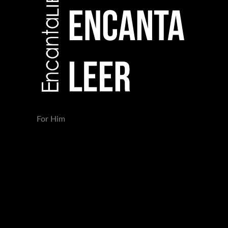
For Him