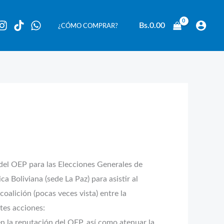
Bs.
0.00
¿CÓMO COMPRAR?
del OEP para las Elecciones Generales de
a Boliviana (sede La Paz) para asistir al
coalición (pocas veces vista) entre la
tes acciones:
en la reputación del OEP, así como atenuar la