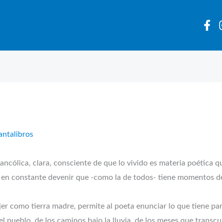
antalibros
ncólica, clara, consciente de que lo vivido es materia poética q
 en constante devenir que -como la de todos- tiene momentos de
r como tierra madre, permite al poeta enunciar lo que tiene para 
del pueblo, de los caminos bajo la lluvia, de los meses que transc