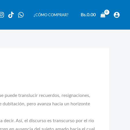
Bs.
0.00
¿CÓMO COMPRAR?
ue puede translucir recuerdos, resignaciones,
 dubitación, pero avanza hacia un horizonte
decir. Así, el discurso es transcurso por el río
urren en ausencia del sujeto amado hacia el cual