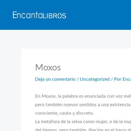
Ir
al
contenido
Moxos
Deja un comentario
/
Uncategorized
/ Por
Enc
En Moxos, la palabra es enunciada con voz mela
pero también nuevos sentidos a una existencia
consciente, cauto y discreto.
La metáfora de la selva como mujer, o de la muje
del tiempo, pero también, fijación en el barro 