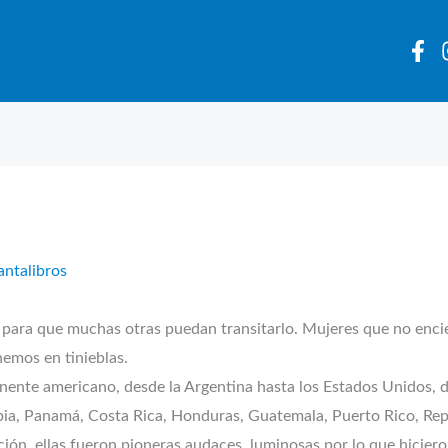
antalibros
ara que muchas otras puedan transitarlo. Mujeres que no encier
emos en tinieblas.
tinente americano, desde la Argentina hasta los Estados Unidos, 
ombia, Panamá, Costa Rica, Honduras, Guatemala, Puerto Rico, R
ucación, ellas fueron pioneras audaces, luminosas por lo que hicie