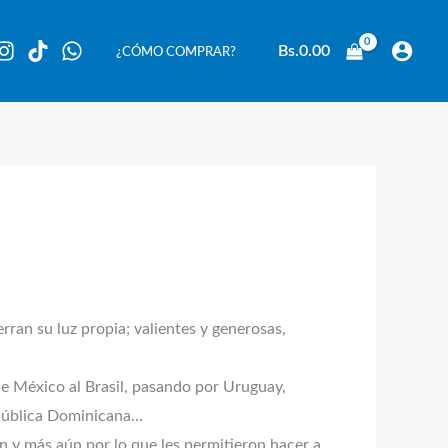
Bs.
0.00
¿CÓMO COMPRAR?
ran su luz propia; valientes y generosas,
de México al Brasil, pasando por Uruguay,
epública Dominicana…
ron y más aún por lo que les permitieron hacer a