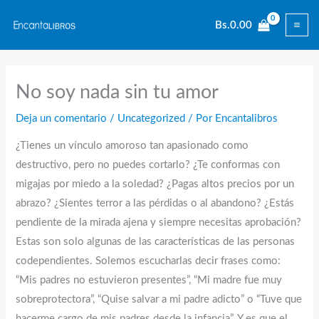
Ir
Bs.
0.00
al
contenido
No soy nada sin tu amor
Deja un comentario
/
Uncategorized
/ Por
Encantalibros
¿Tienes un vínculo amoroso tan apasionado como
destructivo, pero no puedes cortarlo? ¿Te conformas con
migajas por miedo a la soledad? ¿Pagas altos precios por un
abrazo? ¿Sientes terror a las pérdidas o al abandono? ¿Estás
pendiente de la mirada ajena y siempre necesitas aprobación?
Estas son solo algunas de las características de las personas
codependientes. Solemos escucharlas decir frases como:
“Mis padres no estuvieron presentes”, “Mi madre fue muy
sobreprotectora”, “Quise salvar a mi padre adicto” o “Tuve que
hacerme cargo de mis padres desde la infancia”. Y es que el