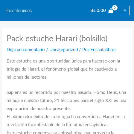
Ir
Bs.
0.00
al
contenido
Pack estuche Harari (bolsillo)
Deja un comentario
/
Uncategorized
/ Por
Encantalibros
Este estuche es una oportunidad única para hacerse con la
trilogía de Harari, el fenómeno global que ha cautivado a
millones de lectores.
Sapiens es un recorrido por nuestro pasado, Homo Deus, una
mirada a nuestro futuro, 21 lecciones para el siglo XXI es una
exploración de nuestro presente.
El abrumador éxito de su trilogía ha convertido a Harari en la
revelación incontestable de la literatura ensayística.
Este estuche condensa su colosal obra, que proyecta la