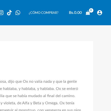
Bs.
0.00
¿CÓMO COMPRAR?
sa, dijo que Ox no valía nada y que la gente
ue hablaba, y hablaba, y hablaba. Ox se enteró
lia que se había mudado al final del camino.
 y violeta, de Alfa y Beta y Omega. Ox tenía
 perseguir al monstruo, con venganza en sus ojos