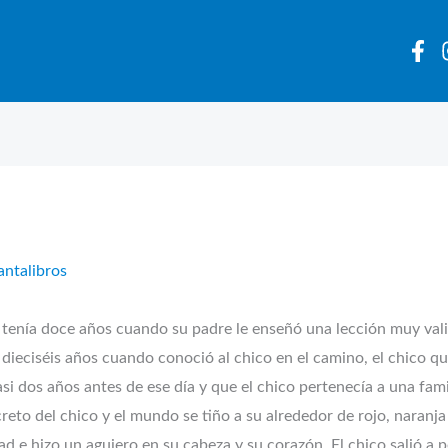
antalibros
 tenía doce años cuando su padre le enseñó una lección muy valio
 dieciséis años cuando conoció al chico en el camino, el chico q
i dos años antes de ese día y que el chico pertenecía a una fami
reto del chico y el mundo se tiño a su alrededor de rojo, naranja
dad e hizo un agujero en su cabeza y su corazón. El chico salió a