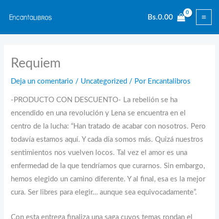
Ir
Bs.
0.00
al
contenido
Requiem
Deja un comentario
/
Uncategorized
/ Por
Encantalibros
-PRODUCTO CON DESCUENTO- La rebelión se ha
encendido en una revolución y Lena se encuentra en el
centro de la lucha: “Han tratado de acabar con nosotros. Pero
todavía estamos aquí. Y cada día somos más. Quizá nuestros
sentimientos nos vuelven locos. Tal vez el amor es una
enfermedad de la que tendríamos que curarnos. Sin embargo,
hemos elegido un camino diferente. Y al final, esa es la mejor
cura. Ser libres para elegir… aunque sea equivocadamente”.
Con esta entrega finaliza una saga cuyos temas rondan el