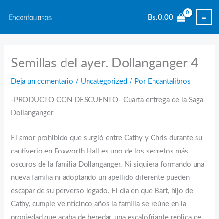
Ir
Bs.
0.00
al
contenido
Semillas del ayer. Dollanganger 4
Deja un comentario
/
Uncategorized
/ Por
Encantalibros
-PRODUCTO CON DESCUENTO- Cuarta entrega de la Saga
Dollanganger
El amor prohibido que surgió entre Cathy y Chris durante su
cautiverio en Foxworth Hall es uno de los secretos más
oscuros de la familia Dollanganger. Ni siquiera formando una
nueva familia ni adoptando un apellido diferente pueden
escapar de su perverso legado. El día en que Bart, hijo de
Cathy, cumple veinticinco años la familia se reúne en la
propiedad que acaba de heredar, una escalofriante replica de