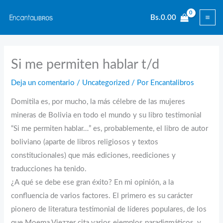
Ir
Bs.
0.00
al
contenido
Si me permiten hablar t/d
Deja un comentario
/
Uncategorized
/ Por
Encantalibros
Domitila es, por mucho, la más célebre de las mujeres
mineras de Bolivia en todo el mundo y su libro testimonial
“Si me permiten hablar…” es, probablemente, el libro de autor
boliviano (aparte de libros religiosos y textos
constitucionales) que más ediciones, reediciones y
traducciones ha tenido.
¿A qué se debe ese gran éxito? En mi opinión, a la
confluencia de varios factores. El primero es su carácter
pionero de literatura testimonial de líderes populares, de los
que Moema Viezzer cita varios ejemplos paradigmáticos, y