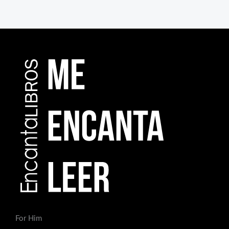
For Him