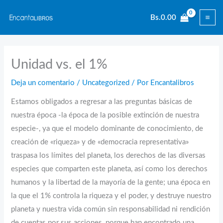
Ir
Bs.
0.00
al
contenido
Unidad vs. el 1%
Deja un comentario
/
Uncategorized
/ Por
Encantalibros
Estamos obligados a regresar a las preguntas básicas de
nuestra época -la época de la posible extinción de nuestra
especie-, ya que el modelo dominante de conocimiento, de
creación de «riqueza» y de «democracia representativa»
traspasa los límites del planeta, los derechos de las diversas
especies que comparten este planeta, así como los derechos
humanos y la libertad de la mayoría de la gente; una época en
la que el 1% controla la riqueza y el poder, y destruye nuestro
planeta y nuestra vida común sin responsabilidad ni rendición
de cuentas por sus acciones, porque han encontrado una