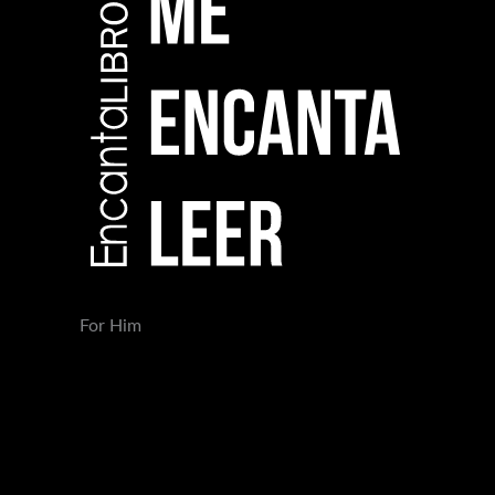
For Him