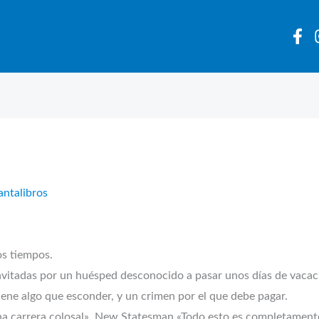
antalibros
os tiempos.
nvitadas por un huésped desconocido a pasar unos días de vacaci
tiene algo que esconder, y un crimen por el que debe pagar.
una carrera colosal». New Statesman «Todo esto es completament