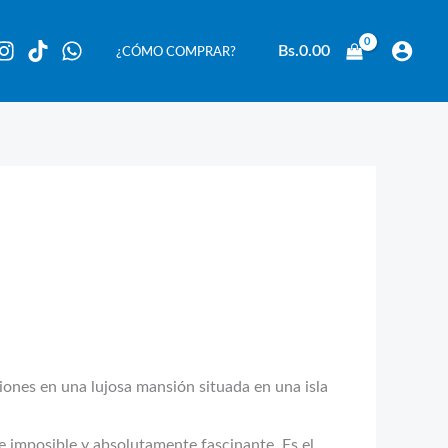
Bs.
0.00
¿CÓMO COMPRAR?
ones en una lujosa mansión situada en una isla
e imposible y absolutamente fascinante. Es el