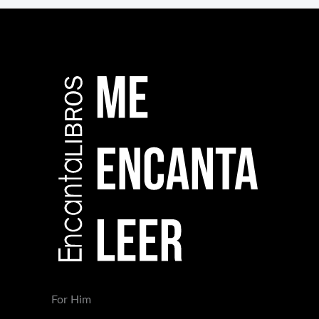
For Him