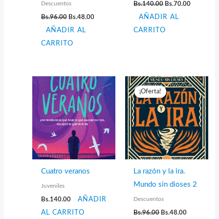
El
El
Descuentos
Bs.
140.00
Bs.
70.00
precio
precio
El
El
Bs.
96.00
Bs.
48.00
AÑADIR AL
original
actual
precio
precio
era:
es:
AÑADIR AL
original
actual
CARRITO
Bs.140.00.
Bs.70.00.
era:
es:
CARRITO
Bs.96.00.
Bs.48.00.
¡Oferta!
Cuatro veranos
La razón y la ira.
Mundo sin dioses 2
Juveniles
Descuentos
Bs.
140.00
AÑADIR
El
El
AL CARRITO
Bs.
96.00
Bs.
48.00
precio
precio