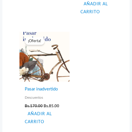
AÑADIR AL
original
actual
era:
es:
CARRITO
Bs.96.00.
Bs.48.00.
¡Oferta!
Pasar inadvertido
Descuentos
El
El
Bs.
170.00
Bs.
85.00
precio
precio
AÑADIR AL
original
actual
era:
es:
CARRITO
Bs.170.00.
Bs.85.00.