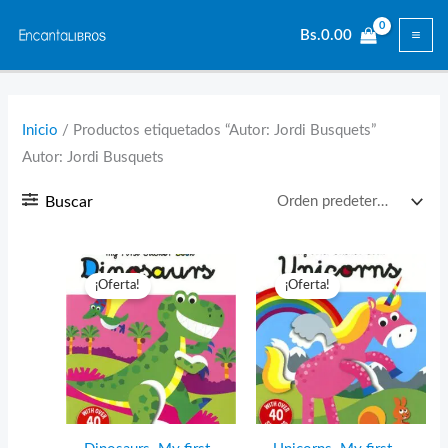
Ir
Bs.
0.00
al
contenido
Inicio
/ Productos etiquetados “Autor: Jordi Busquets”
Autor: Jordi Busquets
Buscar
¡Oferta!
¡Oferta!