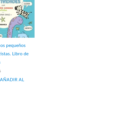
 los pequeños
istas. Libro de
s
s
AÑADIR AL