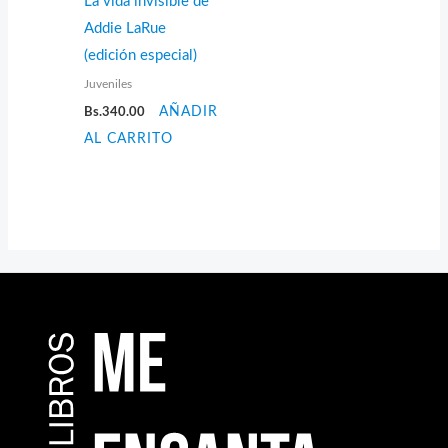
La vida invisible de
Addie LaRue
(edición especial)
Juveniles
Bs.
340.00
AÑADIR
AL CARRITO