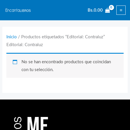
Ir
Bs.
0.00
al
contenido
Inicio
/ Productos etiquetados “Editorial: Contraluz”
Editorial: Contraluz
No se han encontrado productos que coincidan
con tu selección.