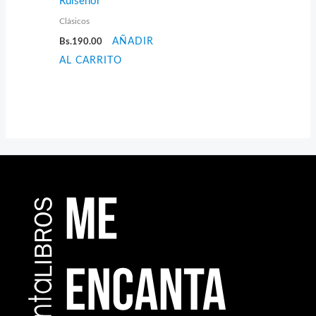
Ruiseñor
Clásicos
Bs.
190.00
AÑADIR
AL CARRITO