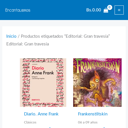
Ir
Bs.
0.00
al
contenido
Inicio
/ Productos etiquetados “Editorial: Gran travesía”
Editorial: Gran travesía
Diario. Anne Frank
Frankenstiltskin
Clásicos
06 a 09 años