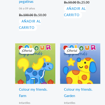
El
El
pegatinas
Bs.
50.00
Bs.
25.00
precio
precio
06 a 09 años
AÑADIR AL
original
actual
era:
es:
El
El
Bs.
100.00
Bs.
50.00
CARRITO
Bs.50.00.
Bs.25.00.
precio
precio
AÑADIR AL
original
actual
era:
es:
CARRITO
Bs.100.00.
Bs.50.00.
¡Oferta!
¡Oferta!
¡Oferta!
¡Oferta!
Colour my friends.
Colour my friends.
Farm
Garden
Infantiles
Infantiles