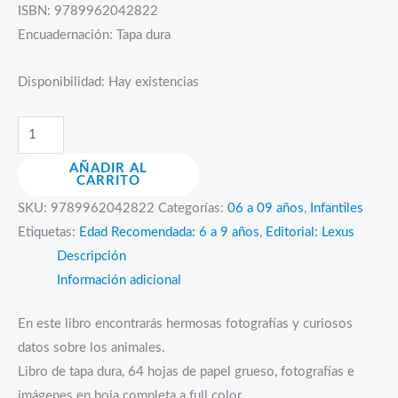
ISBN: 9789962042822
Encuadernación: Tapa dura
Disponibilidad:
Hay existencias
Mi
pequeño
AÑADIR AL
libro
CARRITO
de
SKU:
9789962042822
Categorías:
06 a 09 años
,
Infantiles
animales
Etiquetas:
Edad Recomendada: 6 a 9 años
,
Editorial: Lexus
cantidad
Descripción
Información adicional
En este libro encontrarás hermosas fotografías y curiosos
datos sobre los animales.
Libro de tapa dura, 64 hojas de papel grueso, fotografías e
imágenes en hoja completa a full color.